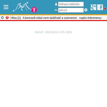
Hiba [1]:
A keresett oldal nem található a szerveren.
naplo-intezmeny-
Bejelentkezés
valtas
MaYoR
- 2002-2024 ©
GPL
4859