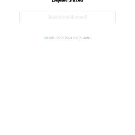
Jelszóemlékeztető
MaYoR
- 2002-2024 ©
GPL
4859